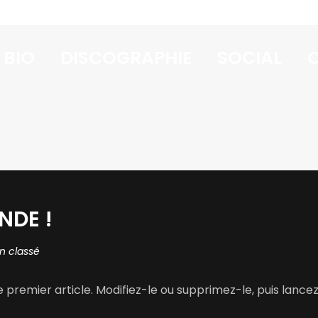
BIO
DISCOGRAPHIE
SOCIAL
NDE !
n classé
premier article. Modifiez-le ou supprimez-le, puis lancez