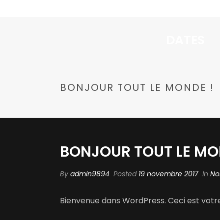
DATES
BONJOUR TOUT LE MONDE !
BONJOUR TOUT LE MO
By
admin9894
Posted
19 novembre 2017
In
No
Bienvenue dans WordPress. Ceci est votre 