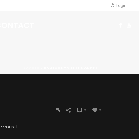
Login
CONTACT
ACCUEIL
»
BONJOUR TOUT LE MONDE !
0
0
-vous !